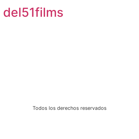
del51films
Autor:
Luis
Dal
Castegne
Todos los derechos reservados